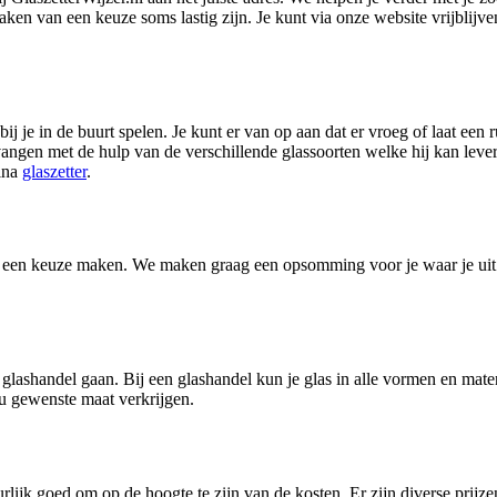
aken van een keuze soms lastig zijn. Je kunt via onze website vrijblijv
bij je in de buurt spelen. Je kunt er van op aan dat er vroeg of laat een
ervangen met de hulp van de verschillende glassoorten welke hij kan lev
gina
glaszetter
.
 glas een keuze maken. We maken graag een opsomming voor je waar je uit 
en glashandel gaan. Bij een glashandel kun je glas in alle vormen en mat
ou gewenste maat verkrijgen.
urlijk goed om op de hoogte te zijn van de kosten. Er zijn diverse prij