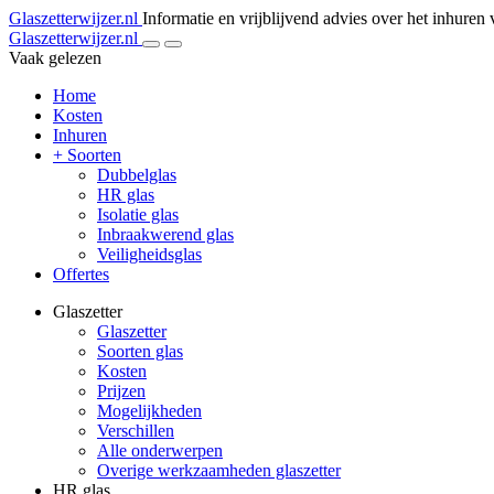
Glaszetterwijzer.nl
Informatie en vrijblijvend advies over het inhuren 
Glaszetterwijzer.nl
Vaak gelezen
Home
Kosten
Inhuren
+ Soorten
Dubbelglas
HR glas
Isolatie glas
Inbraakwerend glas
Veiligheidsglas
Offertes
Glaszetter
Glaszetter
Soorten glas
Kosten
Prijzen
Mogelijkheden
Verschillen
Alle onderwerpen
Overige werkzaamheden glaszetter
HR glas