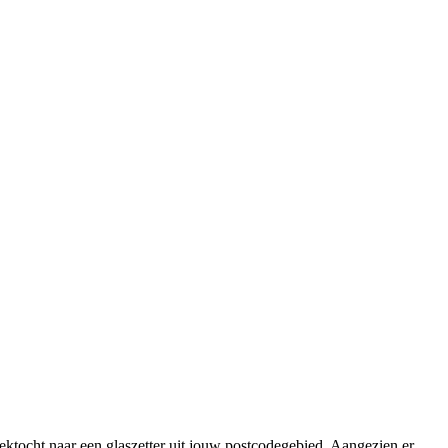
zoektocht naar een glaszetter uit jouw postcodegebied. Aangezien er