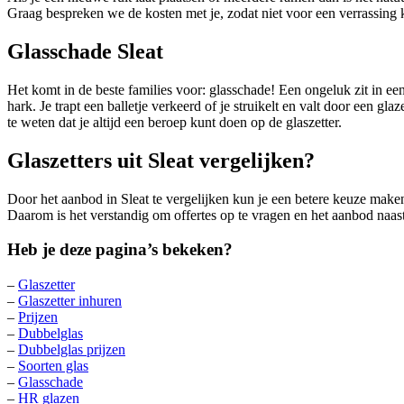
Graag bespreken we de kosten met je, zodat niet voor een verrassing 
Glasschade Sleat
Het komt in de beste families voor: glasschade! Een ongeluk zit in ee
hark. Je trapt een balletje verkeerd of je struikelt en valt door een 
te weten dat je altijd een beroep kunt doen op de glaszetter.
Glaszetters uit Sleat vergelijken?
Door het aanbod in Sleat te vergelijken kun je een betere keuze maken
Daarom is het verstandig om offertes op te vragen en het aanbod naast 
Heb je deze pagina’s bekeken?
–
Glaszetter
–
Glaszetter inhuren
–
Prijzen
–
Dubbelglas
–
Dubbelglas prijzen
–
Soorten glas
–
Glasschade
–
HR glazen