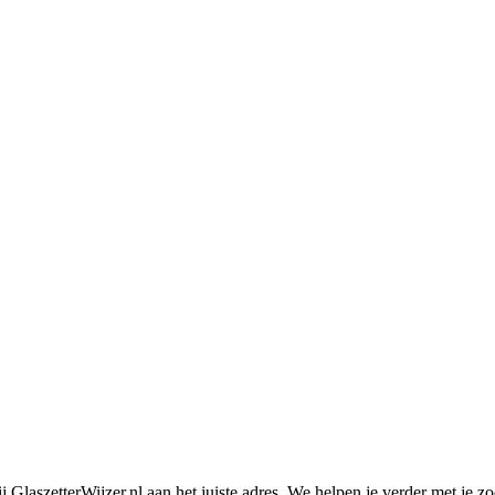
j GlaszetterWijzer.nl aan het juiste adres. We helpen je verder met je 