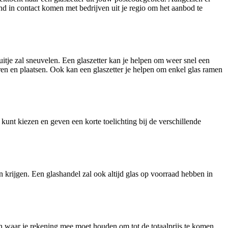
end in contact komen met bedrijven uit je regio om het aanbod te
 ruitje zal sneuvelen. Een glaszetter kan je helpen om weer snel een
eren en plaatsen. Ook kan een glaszetter je helpen om enkel glas ramen
kunt kiezen en geven een korte toelichting bij de verschillende
en krijgen. Een glashandel zal ook altijd glas op voorraad hebben in
zen waar je rekening mee moet houden om tot de totaalprijs te komen.