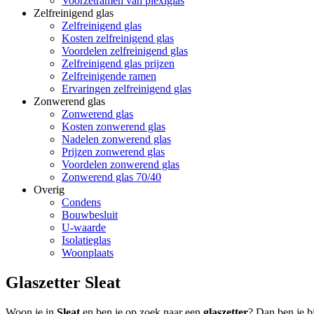
Voorzetramen van plexiglas
Zelfreinigend glas
Zelfreinigend glas
Kosten zelfreinigend glas
Voordelen zelfreinigend glas
Zelfreinigend glas prijzen
Zelfreinigende ramen
Ervaringen zelfreinigend glas
Zonwerend glas
Zonwerend glas
Kosten zonwerend glas
Nadelen zonwerend glas
Prijzen zonwerend glas
Voordelen zonwerend glas
Zonwerend glas 70/40
Overig
Condens
Bouwbesluit
U-waarde
Isolatieglas
Woonplaats
Glaszetter Sleat
Woon je in
Sleat
en ben je op zoek naar een
glaszetter
? Dan ben je bi