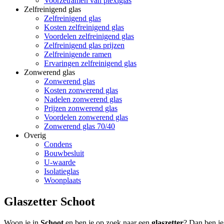
Voorzetramen van plexiglas
Zelfreinigend glas
Zelfreinigend glas
Kosten zelfreinigend glas
Voordelen zelfreinigend glas
Zelfreinigend glas prijzen
Zelfreinigende ramen
Ervaringen zelfreinigend glas
Zonwerend glas
Zonwerend glas
Kosten zonwerend glas
Nadelen zonwerend glas
Prijzen zonwerend glas
Voordelen zonwerend glas
Zonwerend glas 70/40
Overig
Condens
Bouwbesluit
U-waarde
Isolatieglas
Woonplaats
Glaszetter Schoot
Woon je in
Schoot
en ben je op zoek naar een
glaszetter
? Dan ben je