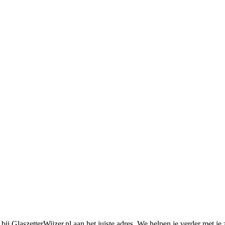
 bij GlaszetterWijzer.nl aan het juiste adres. We helpen je verder met j