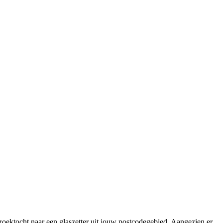
e zoektocht naar een glaszetter uit jouw postcodegebied. Aangezien er