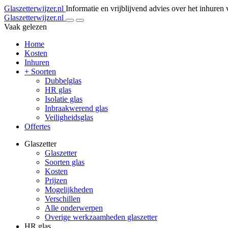
Glaszetterwijzer.nl
Informatie en vrijblijvend advies over het inhuren 
Glaszetterwijzer.nl
Vaak gelezen
Home
Kosten
Inhuren
+ Soorten
Dubbelglas
HR glas
Isolatie glas
Inbraakwerend glas
Veiligheidsglas
Offertes
Glaszetter
Glaszetter
Soorten glas
Kosten
Prijzen
Mogelijkheden
Verschillen
Alle onderwerpen
Overige werkzaamheden glaszetter
HR glas