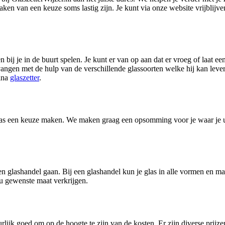
aken van een keuze soms lastig zijn. Je kunt via onze website vrijblijv
n bij je in de buurt spelen. Je kunt er van op aan dat er vroeg of laat e
ervangen met de hulp van de verschillende glassoorten welke hij kan lev
gina
glaszetter
.
n glas een keuze maken. We maken graag een opsomming voor je waar je ui
een glashandel gaan. Bij een glashandel kun je glas in alle vormen en ma
ou gewenste maat verkrijgen.
urlijk goed om op de hoogte te zijn van de kosten. Er zijn diverse prij