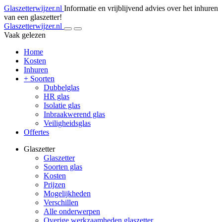
Glaszetterwijzer.nl
Informatie en vrijblijvend advies over het inhuren
van een glaszetter!
Glaszetterwijzer.nl
Vaak gelezen
Home
Kosten
Inhuren
+ Soorten
Dubbelglas
HR glas
Isolatie glas
Inbraakwerend glas
Veiligheidsglas
Offertes
Glaszetter
Glaszetter
Soorten glas
Kosten
Prijzen
Mogelijkheden
Verschillen
Alle onderwerpen
Overige werkzaamheden glaszetter