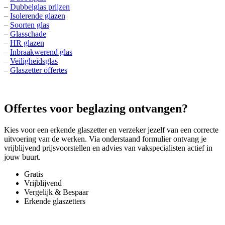
–
Dubbelglas prijzen
–
Isolerende glazen
–
Soorten glas
–
Glasschade
–
HR glazen
–
Inbraakwerend glas
–
Veiligheidsglas
–
Glaszetter offertes
Offertes voor beglazing ontvangen?
Kies voor een erkende glaszetter en verzeker jezelf van een correcte
uitvoering van de werken. Via onderstaand formulier ontvang je
vrijblijvend prijsvoorstellen en advies van vakspecialisten actief in
jouw buurt.
Gratis
Vrijblijvend
Vergelijk & Bespaar
Erkende glaszetters